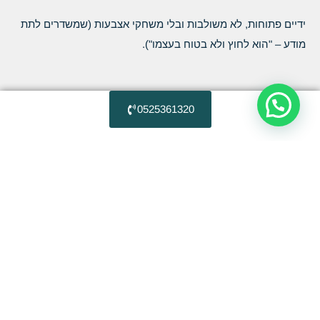
ידיים פתוחות, לא משולבות ובלי משחקי אצבעות (שמשדרים לתת
מודע – "הוא לחוץ ולא בטוח בעצמו").
0525361320
2. קשר עין – צרו קשר עין בין 60% ל-70% מזמן השיחה.
קשר עין יוצר קרבה ובמינון גבוה, גם את הפרשת הורמון
האוקסיטוצין – הורמון האהבה
שיעזור לכם ליצור חיבור מיידי.
ללא קשר עין, תאבדו את הפוקוס והקשב של האדם שמולכם
ועל הדרך גם תפסידו דרך ליצור איתו חיבור עמוק.