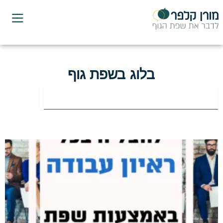
ילוג
תוכן
בלוג בשפת גוף
ח
י
פ
ו
ש