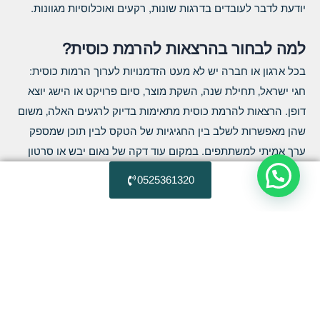
יודעת לדבר לעובדים בדרגות שונות, רקעים ואוכלוסיות מגוונות.
למה לבחור בהרצאות להרמת כוסית?
בכל ארגון או חברה יש לא מעט הזדמנויות לערוך הרמות כוסית:
חגי ישראל‚ תחילת שנה‚ השקת מוצר‚ סיום פרויקט או הישג יוצא
דופן. הרצאות להרמת כוסית מתאימות בדיוק לרגעים האלה‚ משום
שהן מאפשרות לשלב בין החגיגיות של הטקס לבין תוכן שמספק
ערך אמיתי למשתתפים. במקום עוד דקה של נאום יבש או סרטון
פנימי‚ מקבלים חוויה אינטראקטיבית‚ מלאת הומור וידע‚ שמדברת
0525361320
בגובה העיניים ומשאירה טעם של עוד. מורן קלפר‚ מומחה לשפת
גוף ובעל ניסיון של שנים מול קהלים מגוונים‚ בונה כל הרצאה
להרמת כוסית לפי אופי הארגון‚ מספר המשתתפים והמסר המרכזי
של האירוע. כך כל קהל מקבל חוויה שמרגישה כאילו נתפרה
במיוחד עבורו.
התאמה אישית לכל סוג של אירוע