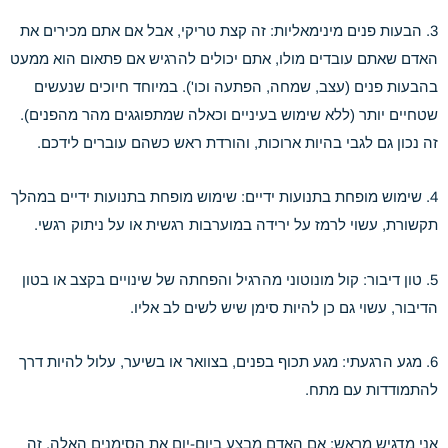
3. הבעות פנים מינימאליות: זה קצת טריקי, אבל אם אתם מכירים את
האדם שאתם עובדים מולו, אתם יכולים להרגיש אם פתאום הוא ממעט
בהבעות פנים (עצב, שמחה, הפתעה וכו'). במיוחד חיוכים שנעשים
שטחיים יותר (ללא שימוש בעיניים וכאלה שמתפוגגים מהר מהפנים).
זה נכון גם לגבי בהיות ארוכות, והורדת ראש כשהם עוברים לידכם.
4. שימוש מופחת בתנועות ידיים: שימוש מופחת בתנועות ידיים במהלך
תקשורת, עשוי לרמז על ירידה במוערבות רגשית או על ניתוק רגשי.
5. טון דיבור: קול מונוטוני מהרגיל והפחתה של שינויים בקצב או בטון
הדיבור, עשוי גם כן להיות סימן שיש לשים לב אליו.
6. מגע הרגעתי: מגע תכוף בפנים, בצוואר או בשיער, עלול להיות דרך
להתמודדות עם מתח.
אני מדגיש מראש: אם האדם מבצע ביום-יום את הסימנים האלה, זה