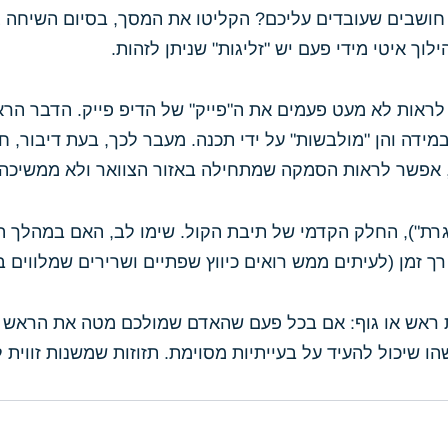
 חושבים שעובדים עליכם? הקליטו את המסך, בסיום השיחה צ
 ניתן לראות לא מעט פעמים את ה"פייק" של הדיפ פייק. הדבר ה
מידה והן "מולבשות" על ידי תכנה. מעבר לכך, בעת דיבור, 
ם, אפשר לראות הסמקה שמתחילה באזור הצוואר ולא ממשיכה
רוגרת"), החלק הקדמי של תיבת הקול. שימו לב, האם במהלך הד
ך זמן (לעיתים ממש רואים כיווץ שפתיים ושרירים שמלווים בל
יית ראש או גוף: אם בכל פעם שהאדם שמולכם מטה את הראש א
ו שיכול להעיד על בעייתיות מסוימת. תזוזות שמשנות זווית ל