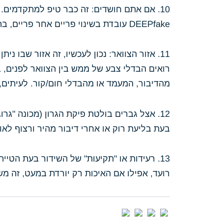
10. אם אתם חושדים: זה כבר טיפ למתקדמים.
DEEPfake עובדת בשינוי פריים אחר פריים, בהילוך איטי מידי פעם יש "זליגות" שניתן לזהות.
11. אזור הצוואר: נכון לעכשיו, זה אזור שבו
רואים הבדלי צבע של ממש בין הצוואר לפנים, ב
מהדיבור, המעמד או מהבדלי חום/קור. לעיתי
12. אצל גברים בולטת פיקת הגרון (מכונה "ג
בעת בליעת רוק או אחרי דיבור מהיר ורצוף לאור
13. רעידות או "תקיעות" של השידור בעת הט
רועד, אפילו אם האיכות רק יורדת במעט, זה משה